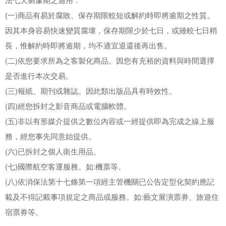
(一)商品有易於腐敗、保存期限較短或解約時即將逾期之性質。
因其本身容易快速變質腐壞，保存期限少於七日，或雖較七日稍
長，惟解約時即將逾期，均不適宜退還後再出售。
(二)依您要求所為之客製化商品。因您有充裕的資料與時間選擇
是否進行本次交易。
(三)報紙、期刊或雜誌。因此類出版品具有時效性。
(四)經您拆封之影音商品或電腦軟體。
(五)非以有形媒介提供之數位內容或一經提供即為完成之線上服
務，經您事先同意始提供。
(六)已拆封之個人衛生用品。
(七)國際航空客運服務。如:機票等。
(八)依消保法第十七條第一項經主管機關已公告定型化契約應記
載及不得記載事項規定之商品或服務。如:藝文展演票券、旅遊住
宿票券等。