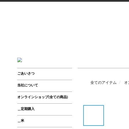
ごあいさつ
全てのアイテム
オ
当社について
オンラインショップ(全ての商品)
＿定期購入
＿米