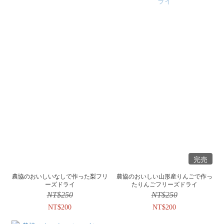
完売
農協のおいしいなしで作った梨フリ
農協のおいしい山形産りんごで作っ
ーズドライ
たりんごフリーズドライ
NT$250
NT$250
NT$200
NT$200