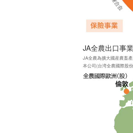
JA全農出口事
JA全農為擴大國産農畜產
本公司(台湾全農國際股份